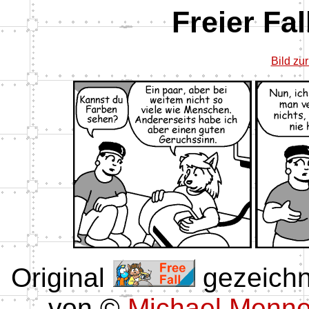
Freier Fa
Bild zu
Original
gezeichn
von ©
Michael Menn