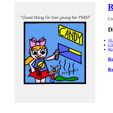
R
Cop
D
AU
GS
Re
B
Re